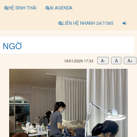
HỆ SINH THÁI
AI AGENDA
LIÊN HỆ NHANH 24/7/365
G NGỜ
A-
A
A+
18/01/2026 17:33