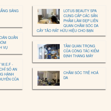
RẮNG SÁNG
LOTUS BEAUTY SPA
CUNG CẤP CÁC SẢN
PHẨM LÀM ĐẸP LIÊN
QUAN CHĂM SÓC DA
CẤY TẢO RẤT HỮU HIỆU CHO BẠN
TOÁN QUẢN
HÓM
TẦM QUAN TRỌNG
H VỤ
CỦA CÔNG TÁC KIỂM
ĐỊNH THANG MÁY
M.E.F -
CHỈ SỐ AN
CHĂM SÓC TRẺ HOÁ
NG HÀNH
DA
CHUYỂN CỦA