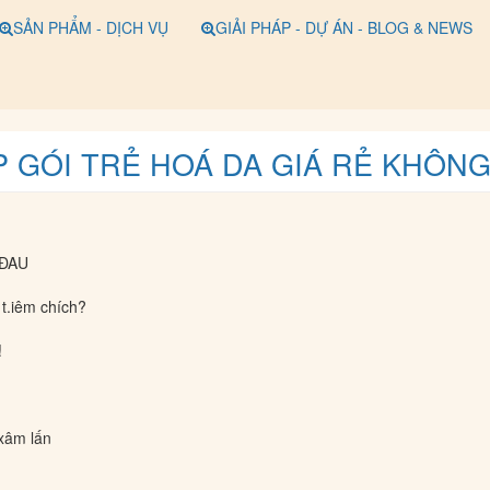
SẢN PHẨM - DỊCH VỤ
GIẢI PHÁP - DỰ ÁN - BLOG & NEWS
 GÓI TRẺ HOÁ DA GIÁ RẺ KHÔN
 ĐAU
t.iêm chích?
!
xâm lấn