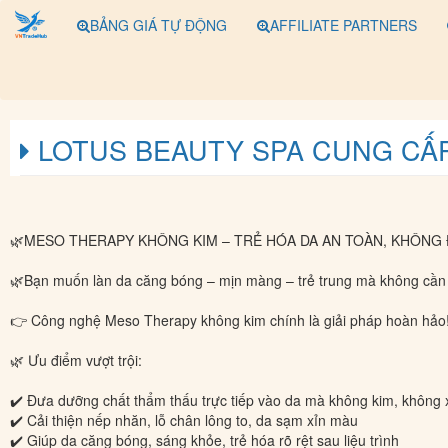
BẢNG GIÁ TỰ ĐỘNG
AFFILIATE PARTNERS
LOTUS BEAUTY SPA CUNG CẤP
🌿MESO THERAPY KHÔNG KIM – TRẺ HÓA DA AN TOÀN, KHÔNG
🌿Bạn muốn làn da căng bóng – mịn màng – trẻ trung mà không cần 
👉 Công nghệ Meso Therapy không kim chính là giải pháp hoàn hảo
🌿 Ưu điểm vượt trội:
✔️ Đưa dưỡng chất thẩm thấu trực tiếp vào da mà không kim, không 
✔️ Cải thiện nếp nhăn, lỗ chân lông to, da sạm xỉn màu
✔️ Giúp da căng bóng, sáng khỏe, trẻ hóa rõ rệt sau liệu trình