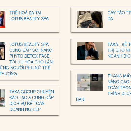
TRẺ HOÁ DA TẠI
CẤY TẢO T
LOTUS BEAUTY SPA
DA
LOTUS BEAUTY SPA
TAXA - KẾ 
CUNG CẤP GÓI NANO
TRỊ CHO N
PHYTO DETOX FACE
NGÀNH DỊC
TỐI ƯU HÓA CHO LÀN
HỮNG NGƯỜI PHỤ NỮ TRẺ
 THƯỢNG
THANG MÁY 
NÂNG CAO 
TOÀN TRO
TAXA GROUP CHUYÊN
TRÌNH DI 
ĐÀO TẠO & CUNG CẤP
BẠN
DỊCH VỤ KẾ TOÁN
DOANH NGHIỆP