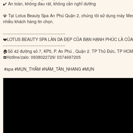
✔️ An toàn, không đau rát, không cần nghỉ dưỡng
💎 Tại Lotus Beauty Spa An Phú Quận 2, chúng tôi sử dụng máy Meso
nhiều khách hàng tin chọn.
------------------------------------------
❤️LOTUS BEAUTY SPA LÀN DA ĐẸP CỦA BẠN HẠNH PHÚC LÀ CỦA
------------------------------------------
🏠Số 42 đường số 7, KP5, P. An Phú , Quận 2. TP Thủ Đức, TP HCM
☎️Hotline/zalo: 0938022729/ 0374697205
#spa #MỤN_THÂM #NÁM_TÀN_NHANG #MỤN